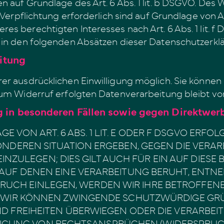
 auf Grundlage des Art. 6 Abs. 1 lit. b DSGVO. Des W
Verpflichtung erforderlich sind auf Grundlage von Art
s berechtigten Interesses nach Art. 6 Abs. 1 lit. f 
 in den folgenden Absätzen dieser Datenschutzerklä
eitung
r ausdrücklichen Einwilligung möglich. Sie können ei
 zum Widerruf erfolgten Datenverarbeitung bleibt v
 in besonderen Fällen sowie gegen Direktwer
ON ART. 6 ABS. 1 LIT. E ODER F DSGVO ERFOLGT
SONDEREN SITUATION ERGEBEN, GEGEN DIE VERAR
ZULEGEN; DIES GILT AUCH FÜR EIN AUF DIESE
 AUF DENEN EINE VERARBEITUNG BERUHT, ENTNE
RUCH EINLEGEN, WERDEN WIR IHRE BETROFFE
NN, WIR KÖNNEN ZWINGENDE SCHUTZWÜRDIGE GR
ND FREIHEITEN ÜBERWIEGEN ODER DIE VERARBEI
UNG VON RECHTSANSPRÜCHEN (WIDERSPRUCH NA