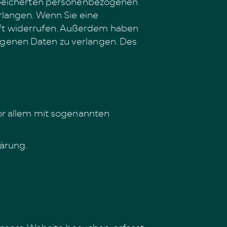
espeicherten personenbezogenen
rlangen. Wenn Sie eine
kunft widerrufen. Außerdem haben
genen Daten zu verlangen. Des
or allem mit sogenannten
lärung.
unsere Website besuchen, erfasst